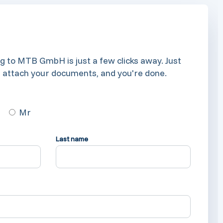
g to MTB GmbH is just a few clicks away. Just
, attach your documents, and you're done.
Mr
Last name