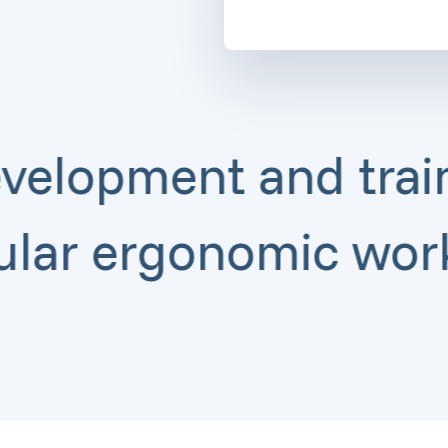
Alternative:
pment and training 
e
Regular ergonom