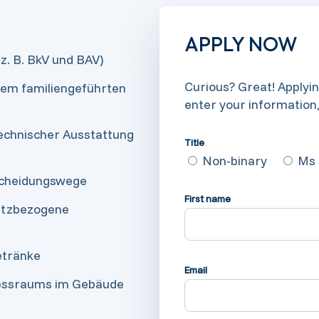
APPLY NOW
z. B. BkV und BAV)
Curious? Great! Applyin
inem familiengeführten
enter your information
technischer Ausstattung
Title
Non-binary
Ms
tscheidungswege
First name
latzbezogene
etränke
Email
nessraums im Gebäude