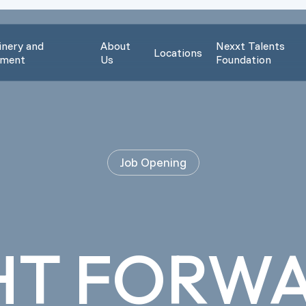
nery and
About
Nexxt Talents
Locations
pment
Us
Foundation
Job Opening
HT FORW