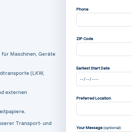
Phone
ZIP Code
e für Maschinen, Geräte
Earliest Start Date
mdtransporte (LKW,
und externen
Preferred Location
eitpapiere.
nserer Transport- und
Your Message
(optional)