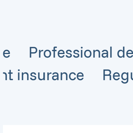
Professional develo
 accident insuranc