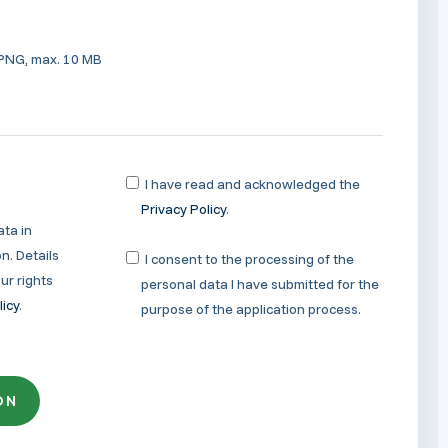
 PNG, max. 10 MB
I have read and acknowledged the
Privacy Policy
.
ata in
n. Details
I consent to the processing of the
ur rights
personal data I have submitted for the
licy
.
purpose of the application process.