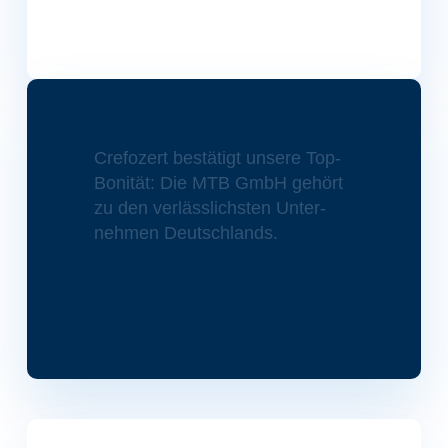
Crefozert bestätigt unsere Top-
Bonität: Die MTB GmbH gehört
zu den ver­läs­slichsten Unter­
nehmen Deutschlands.