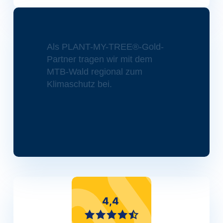
Als PLANT-MY-TREE®-Gold-
Partner tragen wir mit dem
MTB-Wald regional zum
Klimaschutz bei.