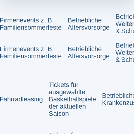
Betrie
Firmenevents z. B.
Betriebliche
Weite
Familiensommerfeste
Altersvorsorge
& Sch
Betrie
Firmenevents z. B.
Betriebliche
Weite
Familiensommerfeste
Altersvorsorge
& Sch
Tickets für
ausgewählte
Betrieblich
Fahrradleasing
Basketballspiele
Krankenzu
der aktuellen
Saison