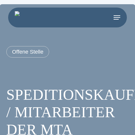
Skip
to
main
content
Offene Stelle
SPEDITIONSKAU
/ MITARBEITER
DER MTA