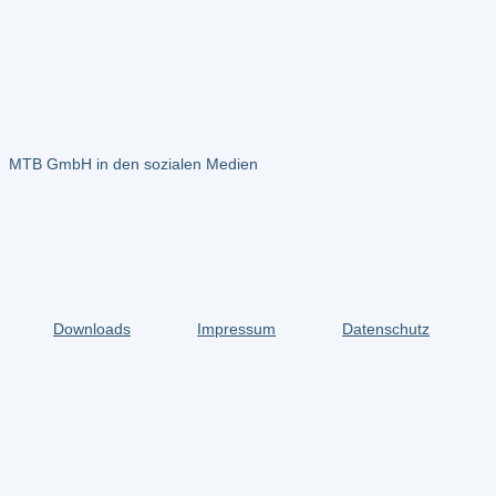
MTB GmbH in den sozialen Medien
Instagram
Facebook
x.com
Downloads
Impressum
Datenschutz