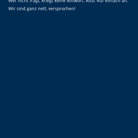
Wer nicht fragt, kriegt keine Antwort. Also: Ruf einfach an.
Wir sind ganz nett, versprochen!
+49 5069 80615-161
Schreibe Meroua eine E-Mail
Deine Ansprechpartnerin