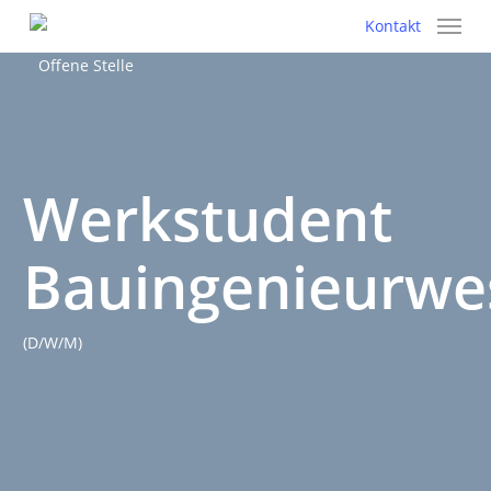
Skip
Kontakt
to
Offene Stelle
main
content
Werkstudent
Bauingenieurwe
(D/W/M)