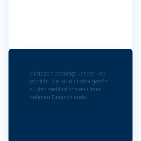
Crefozert bestätigt unsere Top-
Bonität: Die MTB GmbH gehört
zu den ver­läs­slichsten Unter­
nehmen Deutschlands.