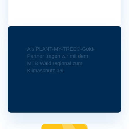
Als PLANT-MY-TREE®-Gold-
Partner tragen wir mit dem
MTB-Wald regional zum
Klimaschutz bei.