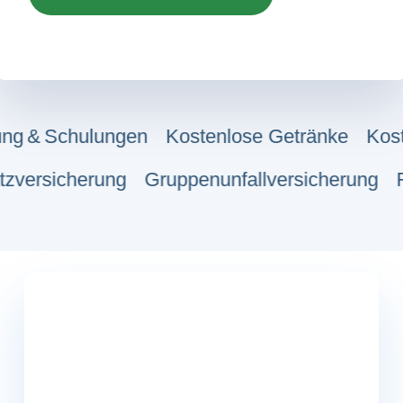
g & Schulungen
Kostenlose Getränke
Kostenl
zusatzversicherung
Gruppenunfallversicherun